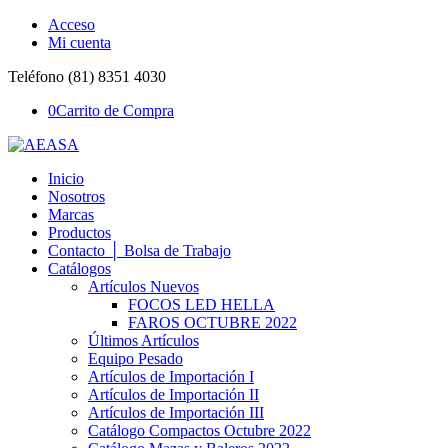
Acceso
Mi cuenta
Teléfono (81) 8351 4030
0
Carrito de Compra
Inicio
Nosotros
Marcas
Productos
Contacto │ Bolsa de Trabajo
Catálogos
Artículos Nuevos
FOCOS LED HELLA
FAROS OCTUBRE 2022
Últimos Artículos
Equipo Pesado
Artículos de Importación I
Artículos de Importación II
Artículos de Importación III
Catálogo Compactos Octubre 2022