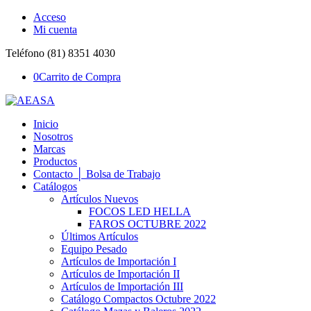
Acceso
Mi cuenta
Teléfono (81) 8351 4030
0
Carrito de Compra
Inicio
Nosotros
Marcas
Productos
Contacto │ Bolsa de Trabajo
Catálogos
Artículos Nuevos
FOCOS LED HELLA
FAROS OCTUBRE 2022
Últimos Artículos
Equipo Pesado
Artículos de Importación I
Artículos de Importación II
Artículos de Importación III
Catálogo Compactos Octubre 2022