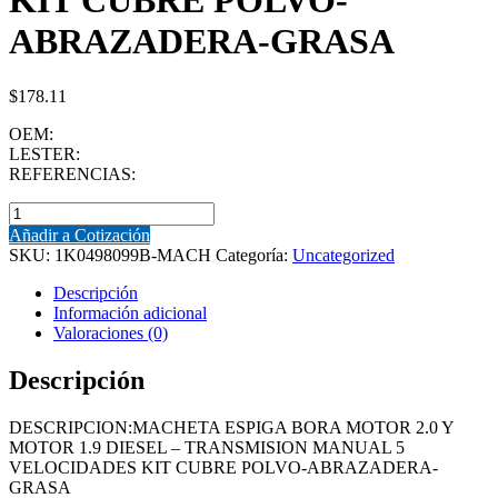
KIT CUBRE POLVO-
ABRAZADERA-GRASA
$
178.11
OEM:
LESTER:
REFERENCIAS:
MACHETA
(1K0498099B-
Añadir a Cotización
MACH)
SKU:
1K0498099B-MACH
Categoría:
Uncategorized
MACHETA
ESPIGA
Descripción
BORA
Información adicional
MOTOR
Valoraciones (0)
2.0
Y
Descripción
MOTOR
1.9
DESCRIPCION:MACHETA ESPIGA BORA MOTOR 2.0 Y
DIESEL
MOTOR 1.9 DIESEL – TRANSMISION MANUAL 5
-
VELOCIDADES KIT CUBRE POLVO-ABRAZADERA-
TRANSMISION
GRASA
MANUAL