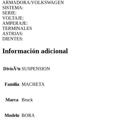
ARMADORA:VOLKSWAGEN
5
SISTEMA:
VELOCIDADES
SERIE:
KIT
VOLTAJE:
CUBRE
AMPERAJE:
POLVO-
TERMINALES
ABRAZADERA-
ASTRIAS:
GRASA
DIENTES:
cantidad
Información adicional
DivisÃ³n
SUSPENSION
Familia
MACHETA
Marca
Bruck
Modelo
BORA