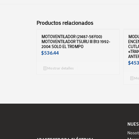
Productos relacionados
MOTOVENTILADOR (21487-58Y00)
MODU
MOTOVENTILADOR TSURU III B13 1992-
ENCEN
2004 SOLO EL TROMPO
CUTL
«TRA
$
536.44
ANTER
$
453
Mostrar detalles
Mos
NUES
Nosot