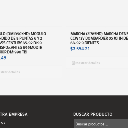
LO (DM1990XHD) MODULO
MARCHA (21785ND) MARCHA DEN
DIDO DE 8 PUNTAS 6 Y 2
CCW 12V BOMBARDIER 05 JOHN DE
ASS CENTURY 85-92 D199
88-92 9 DIENTES
NSPO».ANTES 699MODTR
$
3,554.21
IOR DM1990 TBI
.49
Mostrar detalles
trar detalles
TRA EMPRESA
BUSCAR PRODUCTO
ros