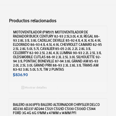
Productos relacionados
MOTOVENTILADOR (PM517) MOTOVENTILADOR DE
RADIADOR BUICK CENTURY 82-93 2.5L3.0L 4.3L REGAL 88-
93 2.8L 3.1L 3.8L CADILLAC DEVILLE 85-92 4.1L 4.3L 4.5L 4.9L
ELDORADO 86-93 4.1L 4.5L 4.9L CHEVROLET CAMARO 82-95
2.5L 2.8L 5.0L 5.7L CAVALIER 85-05 2.0L 2.2L 2.8L 3.1L
CELEBRITY 82-90 2.5L 2.8L 4.3L LUMINA 90-93 2.2L 2.5L 3.1L
OLDSMOBILE CUTLAS 88-91 2.3L 2.5L 3.0L SILHOUETTE 92-
94 3.1L PONTIAC BONEVILLE 87-94 3.8L GRAND AM 85-93
2.0L 2.5L 3.0L GRAND PRIX 88-93 2.3L 2.8L 3.1L TRANS AM
83-92 3.8L 5.0L 5.7L TW 2 PUNTAS
$
836.90
Mostrar detalles
BALERO (6303PFI) BALERO ALTERNADOR CHRYSLER DELCO
AD230 AD237 AD244 CS121 CS121D CS130 CS130D CS144
FORD 3G 4G 6G 17MM x 47MM x 14MM PFI