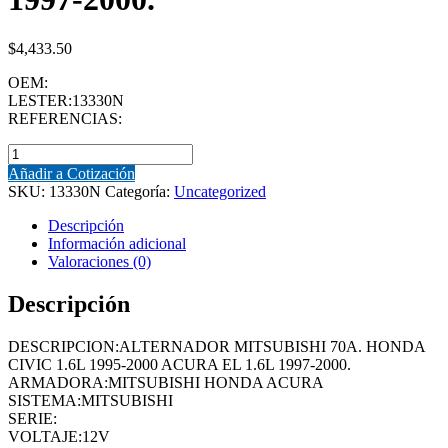
$
4,433.50
OEM:
LESTER:13330N
REFERENCIAS:
ALTERNADOR
(13330N)
Añadir a Cotización
ALTERNADOR
SKU:
13330N
Categoría:
Uncategorized
MITSUBISHI
70A.
Descripción
HONDA
Información adicional
CIVIC
Valoraciones (0)
1.6L
1995-
Descripción
2000
ACURA
DESCRIPCION:ALTERNADOR MITSUBISHI 70A. HONDA
EL
CIVIC 1.6L 1995-2000 ACURA EL 1.6L 1997-2000.
1.6L
ARMADORA:MITSUBISHI HONDA ACURA
1997-
SISTEMA:MITSUBISHI
2000.
SERIE:
cantidad
VOLTAJE:12V