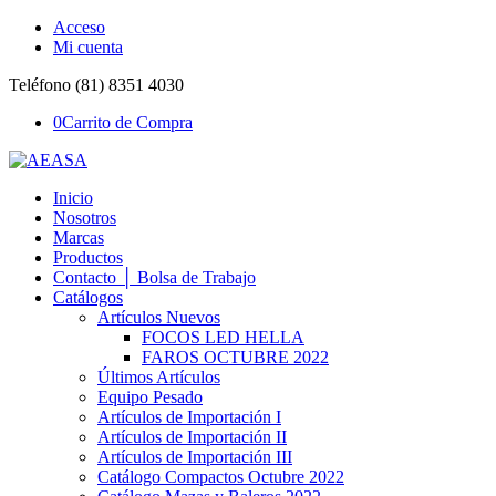
Acceso
Mi cuenta
Teléfono (81) 8351 4030
0
Carrito de Compra
Inicio
Nosotros
Marcas
Productos
Contacto │ Bolsa de Trabajo
Catálogos
Artículos Nuevos
FOCOS LED HELLA
FAROS OCTUBRE 2022
Últimos Artículos
Equipo Pesado
Artículos de Importación I
Artículos de Importación II
Artículos de Importación III
Catálogo Compactos Octubre 2022