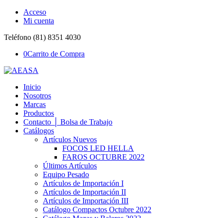
Acceso
Mi cuenta
Teléfono (81) 8351 4030
0
Carrito de Compra
Inicio
Nosotros
Marcas
Productos
Contacto │ Bolsa de Trabajo
Catálogos
Artículos Nuevos
FOCOS LED HELLA
FAROS OCTUBRE 2022
Últimos Artículos
Equipo Pesado
Artículos de Importación I
Artículos de Importación II
Artículos de Importación III
Catálogo Compactos Octubre 2022