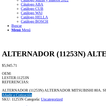
Catálogo Mazas y Baleros 2022
Cátalogo ABA
Catálogo CUB
Catálogo WAI
Catálogo HELLA
Catálogo BOSCH
Buscar
Menú
Menú
ALTERNADOR (11253N) ALTER
$
5,945.71
OEM:
LESTER:11253N
REFERENCIAS:
ALTERNADOR (11253N) ALTERNADOR MITSUBISHI 80A. SUZUK
Añadir a Cotización
SKU:
11253N
Categoría:
Uncategorized