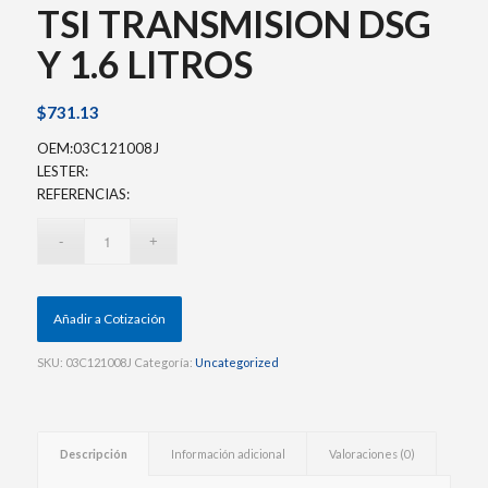
TSI TRANSMISION DSG
Y 1.6 LITROS
$
731.13
OEM:03C121008J
LESTER:
REFERENCIAS:
Añadir a Cotización
SKU:
03C121008J
Categoría:
Uncategorized
Descripción
Información adicional
Valoraciones (0)