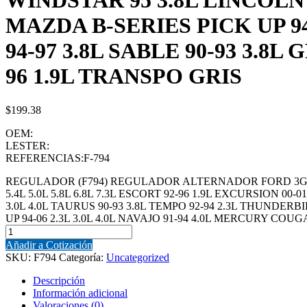
WINDSTAR 95 3.8L LINCOLN 
MAZDA B-SERIES PICK UP 94
94-97 3.8L SABLE 90-93 3.8L
96 1.9L TRANSPO GRIS
$
199.38
OEM:
LESTER:
REFERENCIAS:F-794
REGULADOR (F794) REGULADOR ALTERNADOR FORD 3G 75-13
5.4L 5.0L 5.8L 6.8L 7.3L ESCORT 92-96 1.9L EXCURSION 00-0
3.0L 4.0L TAURUS 90-93 3.8L TEMPO 92-94 2.3L THUNDERB
UP 94-06 2.3L 3.0L 4.0L NAVAJO 91-94 4.0L MERCURY COUGA
Añadir a Cotización
SKU:
F794
Categoría:
Uncategorized
Descripción
Información adicional
Valoraciones (0)