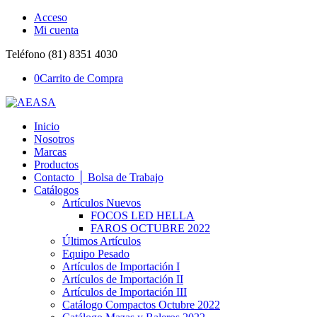
Acceso
Mi cuenta
Teléfono (81) 8351 4030
0
Carrito de Compra
Inicio
Nosotros
Marcas
Productos
Contacto │ Bolsa de Trabajo
Catálogos
Artículos Nuevos
FOCOS LED HELLA
FAROS OCTUBRE 2022
Últimos Artículos
Equipo Pesado
Artículos de Importación I
Artículos de Importación II
Artículos de Importación III
Catálogo Compactos Octubre 2022