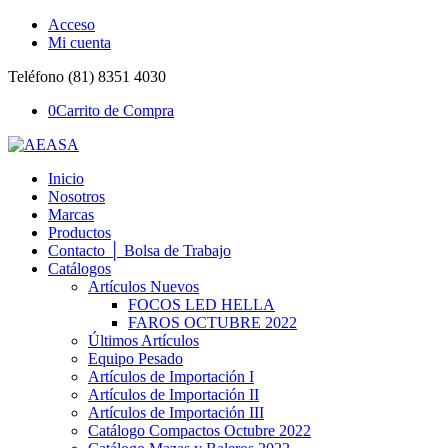
Acceso
Mi cuenta
Teléfono (81) 8351 4030
0
Carrito de Compra
Inicio
Nosotros
Marcas
Productos
Contacto │ Bolsa de Trabajo
Catálogos
Artículos Nuevos
FOCOS LED HELLA
FAROS OCTUBRE 2022
Últimos Artículos
Equipo Pesado
Artículos de Importación I
Artículos de Importación II
Artículos de Importación III
Catálogo Compactos Octubre 2022