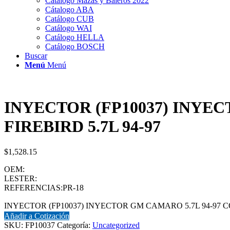
Catálogo Mazas y Baleros 2022
Cátalogo ABA
Catálogo CUB
Catálogo WAI
Catálogo HELLA
Catálogo BOSCH
Buscar
Menú
Menú
INYECTOR (FP10037) INYEC
FIREBIRD 5.7L 94-97
$
1,528.15
OEM:
LESTER:
REFERENCIAS:PR-18
INYECTOR (FP10037) INYECTOR GM CAMARO 5.7L 94-97 CORV
Añadir a Cotización
SKU:
FP10037
Categoría:
Uncategorized