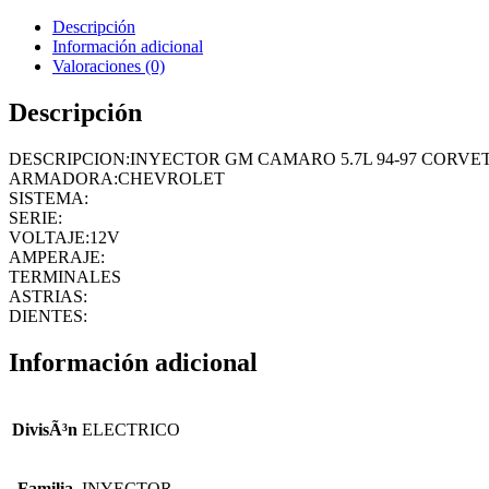
Descripción
Información adicional
Valoraciones (0)
Descripción
DESCRIPCION:INYECTOR GM CAMARO 5.7L 94-97 CORVETTE 
ARMADORA:CHEVROLET
SISTEMA:
SERIE:
VOLTAJE:12V
AMPERAJE:
TERMINALES
ASTRIAS:
DIENTES:
Información adicional
DivisÃ³n
ELECTRICO
Familia
INYECTOR