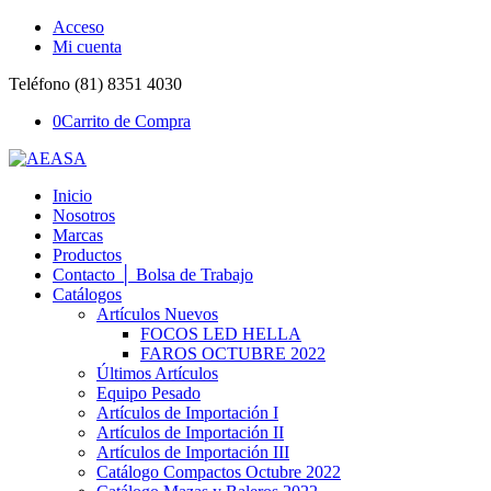
Acceso
Mi cuenta
Teléfono (81) 8351 4030
0
Carrito de Compra
Inicio
Nosotros
Marcas
Productos
Contacto │ Bolsa de Trabajo
Catálogos
Artículos Nuevos
FOCOS LED HELLA
FAROS OCTUBRE 2022
Últimos Artículos
Equipo Pesado
Artículos de Importación I
Artículos de Importación II
Artículos de Importación III
Catálogo Compactos Octubre 2022