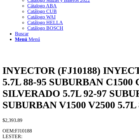
Catálogo Mazas y Baleros 2022
Cátalogo ABA
Catálogo CUB
Catálogo WAI
Catálogo HELLA
Catálogo BOSCH
Buscar
Menú
Menú
INYECTOR (FJ10188) INYECT
5.7L 88-95 SUBURBAN C1500 C
SILVERADO 5.7L 92-97 SUBURB
SUBURBAN V1500 V2500 5.7L 
$
2,393.89
OEM:FJ10188
LESTER: