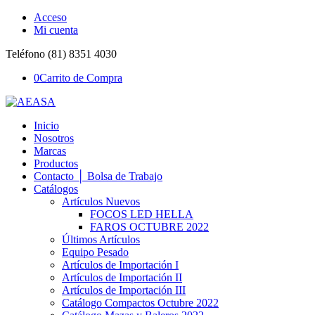
Acceso
Mi cuenta
Teléfono (81) 8351 4030
0
Carrito de Compra
Inicio
Nosotros
Marcas
Productos
Contacto │ Bolsa de Trabajo
Catálogos
Artículos Nuevos
FOCOS LED HELLA
FAROS OCTUBRE 2022
Últimos Artículos
Equipo Pesado
Artículos de Importación I
Artículos de Importación II
Artículos de Importación III
Catálogo Compactos Octubre 2022