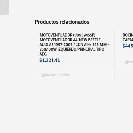
HITACHI
Productos relacionados
MOTOVENTILADOR (1J0959455F)
BOCIN
MOTOVENTILADOR A4-NEW BEETLE-
CARAC
AUDI A3 1997-2003 / CON AIRE 345 MM –
$
445
250/100W IZQUIERDO/PRINCIPAL TIPO
AEG
$
1,321.41
Mos
Mostrar detalles