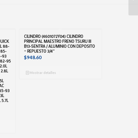
CILINDRO (4601072Y04) CILINDRO
UICK
PRINCIPAL MAESTRO FRENO TSURU III
L 88-
B13-SENTRA / ALUMINIO CON DEPOSITO
 85-
– REPUESTO 3/4″
6-93
$
948.60
 82-95
2.0L
 2.8L
Mostrar detalles
5L
AC
85-93
.3L
 5.7L