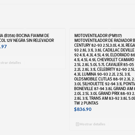
A (B358) BOCINA FIAMM DE
MOTOVENTILADOR (PM517)
OL 12V NEGRA SIN RELEVADOR
MOTOVENTILADOR DE RADIADOR B
CENTURY 82-93 2.5L3.0L 4.3L REGA
.97
93 2.8L 3.1L 3.8L CADILLAC DEVILLE
92 4.1L 4.3L 4.5L 4.9L ELDORADO 8
4.1L 4.5L 4.9L CHEVROLET CAMARO
trar detalles
2.5L 2.8L 5.0L 5.7L CAVALIER 85-05 
2.2L 2.8L 3.1L CELEBRITY 82-90 2.5L
4.3L LUMINA 90-93 2.2L 2.5L 3.1L
OLDSMOBILE CUTLAS 88-91 2.3L 2.
3.0L SILHOUETTE 92-94 3.1L PONTI
BONEVILLE 87-94 3.8L GRAND AM 
2.0L 2.5L 3.0L GRAND PRIX 88-93 2
2.8L 3.1L TRANS AM 83-92 3.8L 5.0L
TW 2 PUNTAS
$
836.90
Mostrar detalles