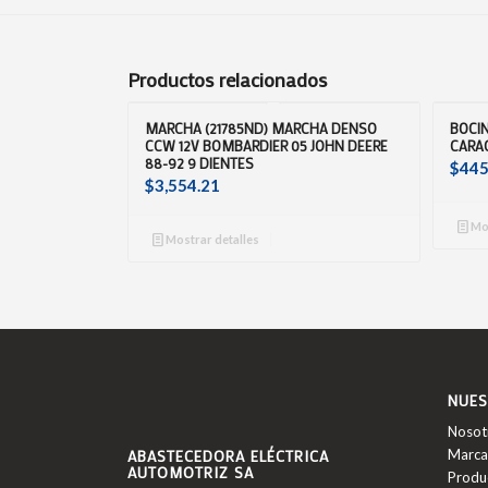
Productos relacionados
MARCHA (21785ND) MARCHA DENSO
BOCIN
CCW 12V BOMBARDIER 05 JOHN DEERE
CARAC
88-92 9 DIENTES
$
445
$
3,554.21
Mos
Mostrar detalles
NUES
Nosot
ABASTECEDORA ELÉCTRICA
Marca
AUTOMOTRIZ SA
Produ