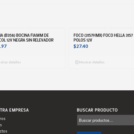
A (B358) BOCINA FIAMM DE
FOCO (3157HMX) FOCO HELLA 3157 
OL 12V NEGRA SIN RELEVADOR
POLOS 12V
.97
$
27.40
trar detalles
Mostrar detalles
TRA EMPRESA
BUSCAR PRODUCTO
ros
s
ctos