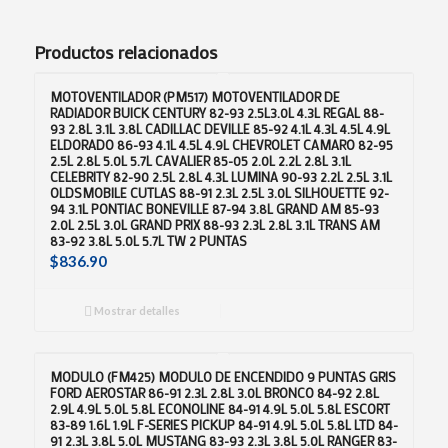
Productos relacionados
MOTOVENTILADOR (PM517) MOTOVENTILADOR DE
RADIADOR BUICK CENTURY 82-93 2.5L3.0L 4.3L REGAL 88-
93 2.8L 3.1L 3.8L CADILLAC DEVILLE 85-92 4.1L 4.3L 4.5L 4.9L
ELDORADO 86-93 4.1L 4.5L 4.9L CHEVROLET CAMARO 82-95
2.5L 2.8L 5.0L 5.7L CAVALIER 85-05 2.0L 2.2L 2.8L 3.1L
CELEBRITY 82-90 2.5L 2.8L 4.3L LUMINA 90-93 2.2L 2.5L 3.1L
OLDSMOBILE CUTLAS 88-91 2.3L 2.5L 3.0L SILHOUETTE 92-
94 3.1L PONTIAC BONEVILLE 87-94 3.8L GRAND AM 85-93
2.0L 2.5L 3.0L GRAND PRIX 88-93 2.3L 2.8L 3.1L TRANS AM
83-92 3.8L 5.0L 5.7L TW 2 PUNTAS
$
836.90
Mostrar detalles
MODULO (FM425) MODULO DE ENCENDIDO 9 PUNTAS GRIS
FORD AEROSTAR 86-91 2.3L 2.8L 3.0L BRONCO 84-92 2.8L
2.9L 4.9L 5.0L 5.8L ECONOLINE 84-91 4.9L 5.0L 5.8L ESCORT
83-89 1.6L 1.9L F-SERIES PICKUP 84-91 4.9L 5.0L 5.8L LTD 84-
91 2.3L 3.8L 5.0L MUSTANG 83-93 2.3L 3.8L 5.0L RANGER 83-