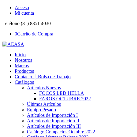
Acceso
Mi cuenta
Teléfono (81) 8351 4030
0
Carrito de Compra
Inicio
Nosotros
Marcas
Productos
Contacto │ Bolsa de Trabajo
Catálogos
Artículos Nuevos
FOCOS LED HELLA
FAROS OCTUBRE 2022
Últimos Artículos
Equipo Pesado
Artículos de Importación I
Artículos de Importación II
Artículos de Importación III
Catálogo Compactos Octubre 2022