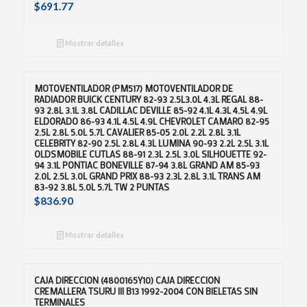
$
691.77
Mostrar detalles
MOTOVENTILADOR (PM517) MOTOVENTILADOR DE
RADIADOR BUICK CENTURY 82-93 2.5L3.0L 4.3L REGAL 88-
93 2.8L 3.1L 3.8L CADILLAC DEVILLE 85-92 4.1L 4.3L 4.5L 4.9L
ELDORADO 86-93 4.1L 4.5L 4.9L CHEVROLET CAMARO 82-95
2.5L 2.8L 5.0L 5.7L CAVALIER 85-05 2.0L 2.2L 2.8L 3.1L
CELEBRITY 82-90 2.5L 2.8L 4.3L LUMINA 90-93 2.2L 2.5L 3.1L
OLDSMOBILE CUTLAS 88-91 2.3L 2.5L 3.0L SILHOUETTE 92-
94 3.1L PONTIAC BONEVILLE 87-94 3.8L GRAND AM 85-93
2.0L 2.5L 3.0L GRAND PRIX 88-93 2.3L 2.8L 3.1L TRANS AM
83-92 3.8L 5.0L 5.7L TW 2 PUNTAS
$
836.90
Mostrar detalles
CAJA DIRECCION (4800165Y10) CAJA DIRECCION
CREMALLERA TSURU III B13 1992-2004 CON BIELETAS SIN
TERMINALES