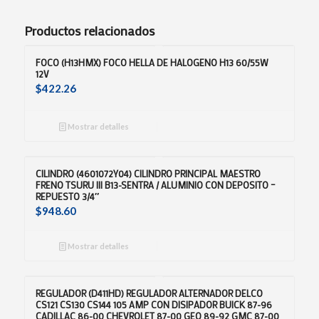
Productos relacionados
FOCO (H13HMX) FOCO HELLA DE HALOGENO H13 60/55W
12V
$
422.26
Mostrar detalles
CILINDRO (4601072Y04) CILINDRO PRINCIPAL MAESTRO
FRENO TSURU III B13-SENTRA / ALUMINIO CON DEPOSITO –
REPUESTO 3/4″
$
948.60
Mostrar detalles
REGULADOR (D411HD) REGULADOR ALTERNADOR DELCO
CS121 CS130 CS144 105 AMP CON DISIPADOR BUICK 87-96
CADILLAC 86-00 CHEVROLET 87-00 GEO 89-92 GMC 87-00