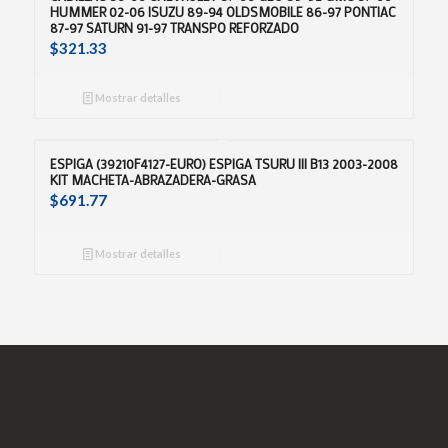
HUMMER 02-06 ISUZU 89-94 OLDSMOBILE 86-97 PONTIAC
87-97 SATURN 91-97 TRANSPO REFORZADO
$
321.33
Mostrar detalles
ESPIGA (39210F4127-EURO) ESPIGA TSURU III B13 2003-2008
KIT MACHETA-ABRAZADERA-GRASA
$
691.77
Mostrar detalles