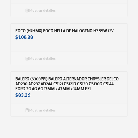
Mostrar detalles
FOCO (H7HMX) FOCO HELLA DE HALOGENO H7 55W 12V
$
108.88
Mostrar detalles
BALERO (6303PFI) BALERO ALTERNADOR CHRYSLER DELCO
AD230 AD237 AD244 CS121 CS121D CS130 CS130D CS144
FORD 3G 4G 6G 17MM x 47MM x 14MM PFI
$
83.26
Mostrar detalles