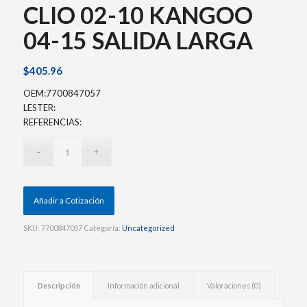
CLIO 02-10 KANGOO
04-15 SALIDA LARGA
$
405.96
OEM:7700847057
LESTER:
REFERENCIAS:
Añadir a Cotización
SKU:
7700847057
Categoría:
Uncategorized
Descripción
Información adicional
Valoraciones (0)