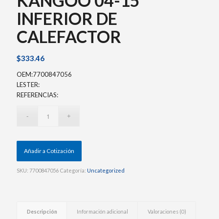
KANGOO 04-15
INFERIOR DE
CALEFACTOR
$
333.46
OEM:7700847056
LESTER:
REFERENCIAS:
Añadir a Cotización
SKU:
7700847056
Categoría:
Uncategorized
Descripción
Información adicional
Valoraciones (0)