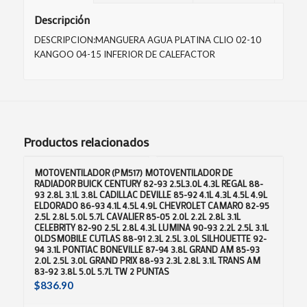
Descripción
DESCRIPCION:MANGUERA AGUA PLATINA CLIO 02-10
KANGOO 04-15 INFERIOR DE CALEFACTOR
Productos relacionados
MOTOVENTILADOR (PM517) MOTOVENTILADOR DE
RADIADOR BUICK CENTURY 82-93 2.5L3.0L 4.3L REGAL 88-
93 2.8L 3.1L 3.8L CADILLAC DEVILLE 85-92 4.1L 4.3L 4.5L 4.9L
ELDORADO 86-93 4.1L 4.5L 4.9L CHEVROLET CAMARO 82-95
2.5L 2.8L 5.0L 5.7L CAVALIER 85-05 2.0L 2.2L 2.8L 3.1L
CELEBRITY 82-90 2.5L 2.8L 4.3L LUMINA 90-93 2.2L 2.5L 3.1L
OLDSMOBILE CUTLAS 88-91 2.3L 2.5L 3.0L SILHOUETTE 92-
94 3.1L PONTIAC BONEVILLE 87-94 3.8L GRAND AM 85-93
2.0L 2.5L 3.0L GRAND PRIX 88-93 2.3L 2.8L 3.1L TRANS AM
83-92 3.8L 5.0L 5.7L TW 2 PUNTAS
$
836.90