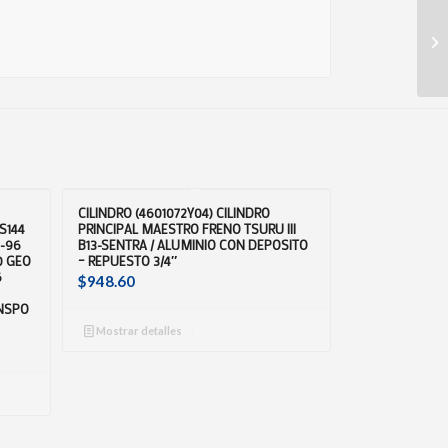
CILINDRO (4601072Y04) CILINDRO
S144
PRINCIPAL MAESTRO FRENO TSURU III
7-96
B13-SENTRA / ALUMINIO CON DEPOSITO
0 GEO
– REPUESTO 3/4″
6
$
948.60
ANSPO
Mostrar detalles