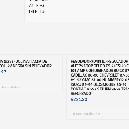
ASTRIAS:
DIENTES:
A (B358) BOCINA FIAMM DE
REGULADOR (D411HD) REGULADOR
OL 12V NEGRA SIN RELEVADOR
ALTERNADOR DELCO CS121 CS130 C
105 AMP CON DISIPADOR BUICK 8
.97
CADILLAC 86-00 CHEVROLET 87-0
89-92 GMC 87-00 HUMMER 02-0
ISUZU 89-94 OLDSMOBILE 86-97
trar detalles
PONTIAC 87-97 SATURN 91-97 TR
REFORZADO
$
321.33
Mostrar detalles