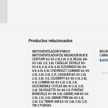
AMORTIGUADOR
(1K5827550C)
AMORTIGUADOR
CAJUELA BORA CON
BOLSA DE
PROTECCION...
Productos relacionados
MOTOVENTILADOR (PM517)
BOCIN
MOTOVENTILADOR DE RADIADOR BUICK
CARAC
CENTURY 82-93 2.5L3.0L 4.3L REGAL 88-
$
445
93 2.8L 3.1L 3.8L CADILLAC DEVILLE 85-
92 4.1L 4.3L 4.5L 4.9L ELDORADO 86-93
4.1L 4.5L 4.9L CHEVROLET CAMARO 82-95
Mos
2.5L 2.8L 5.0L 5.7L CAVALIER 85-05 2.0L
2.2L 2.8L 3.1L CELEBRITY 82-90 2.5L 2.8L
4.3L LUMINA 90-93 2.2L 2.5L 3.1L
OLDSMOBILE CUTLAS 88-91 2.3L 2.5L
3.0L SILHOUETTE 92-94 3.1L PONTIAC
BONEVILLE 87-94 3.8L GRAND AM 85-93
2.0L 2.5L 3.0L GRAND PRIX 88-93 2.3L
2.8L 3.1L TRANS AM 83-92 3.8L 5.0L 5.7L
TW 2 PUNTAS