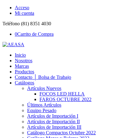
Acceso
Mi cuenta
Teléfono (81) 8351 4030
0
Carrito de Compra
Inicio
Nosotros
Marcas
Productos
Contacto │ Bolsa de Trabajo
Catálogos
Artículos Nuevos
FOCOS LED HELLA
FAROS OCTUBRE 2022
Últimos Artículos
Equipo Pesado
Artículos de Importación I
Artículos de Importación II
Artículos de Importación III
Catálogo Compactos Octubre 2022