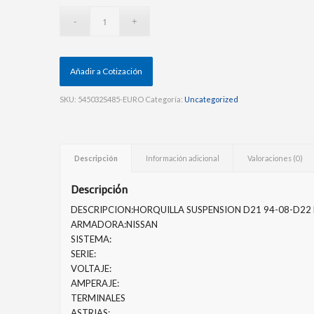
Añadir a Cotización
SKU:
545032S485-EURO
Categoría:
Uncategorized
Descripción
Información adicional
Valoraciones (0)
Descripción
DESCRIPCION:HORQUILLA SUSPENSION D21 94-08-D22 F
ARMADORA:NISSAN
SISTEMA:
SERIE:
VOLTAJE:
AMPERAJE:
TERMINALES
ASTRIAS: