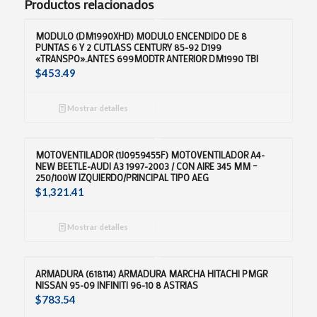
Productos relacionados
MODULO (DM1990XHD) MODULO ENCENDIDO DE 8
PUNTAS 6 Y 2 CUTLASS CENTURY 85-92 D199
«TRANSPO».ANTES 699MODTR ANTERIOR DM1990 TBI
$
453.49
Mostrar detalles
MOTOVENTILADOR (1J0959455F) MOTOVENTILADOR A4-
NEW BEETLE-AUDI A3 1997-2003 / CON AIRE 345 MM –
250/100W IZQUIERDO/PRINCIPAL TIPO AEG
$
1,321.41
Mostrar detalles
ARMADURA (618114) ARMADURA MARCHA HITACHI PMGR
NISSAN 95-09 INFINITI 96-10 8 ASTRIAS
$
783.54