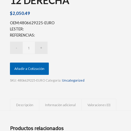
12 DERECHA
$
2,050.49
OEM:4806629225-EURO
LESTER:
REFERENCIAS:
Añadir a Cotización
SKU:
4806629225-EURO
Categoría:
Uncategorized
Descripción
Información adicional
Valoraciones (0)
Productos relacionados