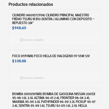
Productos relacionados
CILINDRO (4601072Y04) CILINDRO PRINCIPAL MAESTRO
FRENO TSURU III B13-SENTRA / ALUMINIO CON DEPOSITO –
REPUESTO 3/4″
$
948.60
Mostrar detalles
FOCO (H7HMX) FOCO HELLA DE HALOGENO H7 55W 12V
$
108.88
Mostrar detalles
BOMBA (90505HMX) BOMBA DE GASOLINA NISSAN 200SX
95-98 1.6L 2.0L ALTIMA 96-01 2.4L FRONTIER 98-04 2.4L
MAXIMA 95-99 3.0L PATHFINDER 96-99 3.3L PICKUP 95-97
2.4L SENTRA 95-99 1.6L TSURU 92-09 1.6L 2.0L HELLA