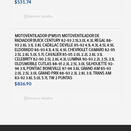
$
531.74
Mostrar detalles
MOTOVENTILADOR (PM517) MOTOVENTILADOR DE
RADIADOR BUICK CENTURY 82-93 2.5L3.0L 4.3L REGAL 88-
93 2.8L 3.1L 3.8L CADILLAC DEVILLE 85-92 4.1L 4.3L 4.5L 4.9L
ELDORADO 86-93 4.1L 4.5L 4.9L CHEVROLET CAMARO 82-95
2.5L 2.8L 5.0L 5.7L CAVALIER 85-05 2.0L 2.2L 2.8L 3.1L
CELEBRITY 82-90 2.5L 2.8L 4.3L LUMINA 90-93 2.2L 2.5L 3.1L
OLDSMOBILE CUTLAS 88-91 2.3L 2.5L 3.0L SILHOUETTE 92-
94 3.1L PONTIAC BONEVILLE 87-94 3.8L GRAND AM 85-93
2.0L 2.5L 3.0L GRAND PRIX 88-93 2.3L 2.8L 3.1L TRANS AM
83-92 3.8L 5.0L 5.7L TW 2 PUNTAS
$
836.90
Mostrar detalles