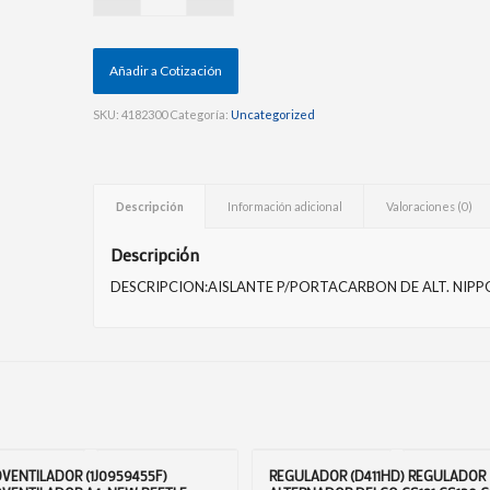
Añadir a Cotización
SKU:
4182300
Categoría:
Uncategorized
Descripción
Información adicional
Valoraciones (0)
Descripción
DESCRIPCION:AISLANTE P/PORTACARBON DE ALT. NIP
VENTILADOR (1J0959455F)
REGULADOR (D411HD) REGULADOR