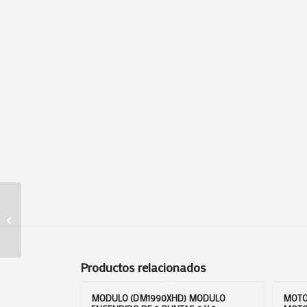
AISLANTE (711304)
AISLANTE DE
CARCAZA DE
CHEVROLET 10 MT
Productos relacionados
MODULO (DM1990XHD) MODULO
MOTO