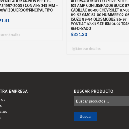
VENTILADOR A4-NEW BEETLE-
ALTERNADOR DELCO CS121 CS130 C
A3 1997-2003 / CON AIRE 345 MM –
105 AMP CON DISIPADOR BUICK 8
00W IZQUIERDO/PRINCIPAL TIPO
CADILLAC 86-00 CHEVROLET 87-0
89-92 GMC 87-00 HUMMER 02-0
ISUZU 89-94 OLDSMOBILE 86-97
21.41
PONTIAC 87-97 SATURN 91-97 TR
REFORZADO
$
321.33
trar detalles
Mostrar detalles
TRA EMPRESA
BUSCAR PRODUCTO
ros
s
ctos
Buscar
o