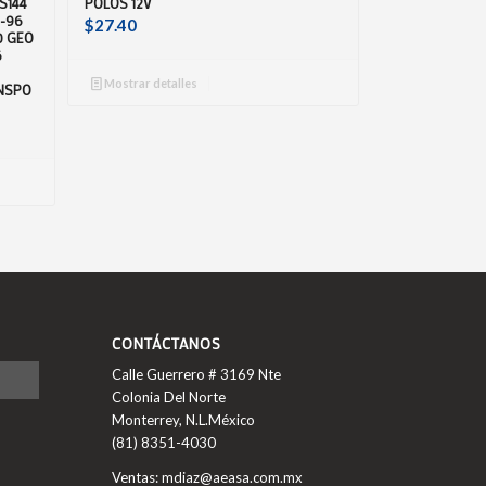
S144
POLOS 12V
7-96
$
27.40
0 GEO
6
Mostrar detalles
ANSPO
CONTÁCTANOS
Calle Guerrero # 3169 Nte
Colonia Del Norte
Monterrey, N.L.México
(81) 8351-4030
Ventas: mdiaz@aeasa.com.mx