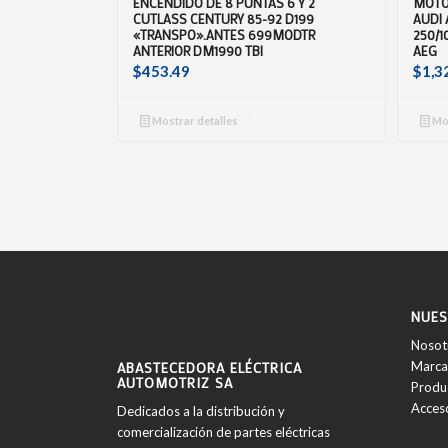
ENCENDIDO DE 8 PUNTAS 6 Y 2
MOTO
CUTLASS CENTURY 85-92 D199
AUDI 
«TRANSPO».ANTES 699MODTR
250/1
ANTERIOR DM1990 TBI
AEG
$
453.49
$
1,3
Mostrar detalles
Mos
NUES
Nosot
ABASTECEDORA ELÉCTRICA
Marca
AUTOMOTRIZ SA
Produ
Acces
Dedicados a la distribución y
comercialización de partes eléctricas