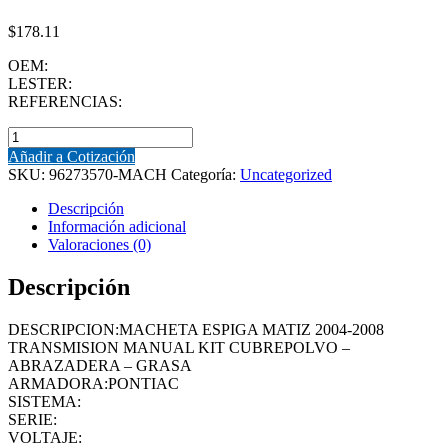
$
178.11
OEM:
LESTER:
REFERENCIAS:
MACHETA
(96273570-
Añadir a Cotización
MACH)
SKU:
96273570-MACH
Categoría:
Uncategorized
MACHETA
ESPIGA
Descripción
MATIZ
Información adicional
2004-
Valoraciones (0)
2008
TRANSMISION
Descripción
MANUAL
KIT
DESCRIPCION:MACHETA ESPIGA MATIZ 2004-2008
CUBREPOLVO
TRANSMISION MANUAL KIT CUBREPOLVO –
-
ABRAZADERA – GRASA
ABRAZADERA
ARMADORA:PONTIAC
-
SISTEMA:
GRASA
SERIE:
cantidad
VOLTAJE: