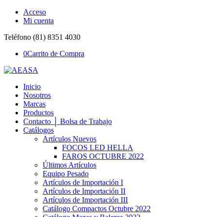
Acceso
Mi cuenta
Teléfono (81) 8351 4030
0
Carrito de Compra
Inicio
Nosotros
Marcas
Productos
Contacto │ Bolsa de Trabajo
Catálogos
Artículos Nuevos
FOCOS LED HELLA
FAROS OCTUBRE 2022
Últimos Artículos
Equipo Pesado
Artículos de Importación I
Artículos de Importación II
Artículos de Importación III
Catálogo Compactos Octubre 2022