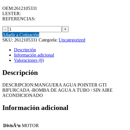
OEM:2612105331
LESTER:
REFERENCIAS:
MANGUERA
(2612105331)
Añadir a Cotización
MANGUERA
SKU:
2612105331
Categoría:
Uncategorized
AGUA
POINTER
Descripción
GTI
Información adicional
BIFURCADA
Valoraciones (0)
-
BOMBA
Descripción
DE
AGUA
DESCRIPCION:MANGUERA AGUA POINTER GTI
A
BIFURCADA -BOMBA DE AGUA A TUBO / SIN AIRE
TUBO
ACONDICIONADO
/
SIN
Información adicional
AIRE
ACONDICIONADO
cantidad
DivisÃ³n
MOTOR