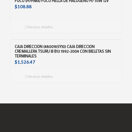
FOCO (H7HMX) FOCO HELLA DE HALOGENO H7 55W 12V
$
108.88
Mostrar detalles
CAJA DIRECCION (4800165Y10) CAJA DIRECCION
CREMALLERA TSURU III B13 1992-2004 CON BIELETAS SIN
TERMINALES
$
1,526.47
Mostrar detalles