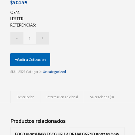
$
904.99
OEM:
LESTER:
REFERENCIAS:
Añadir a Cotización
SKU:
2527
Categoría:
Uncategorized
Descripción
Información adicional
Valoraciones (0)
Productos relacionados
FOCO (9007HMX) FOCO HELLA DE HALOGENO 9007 65/55W