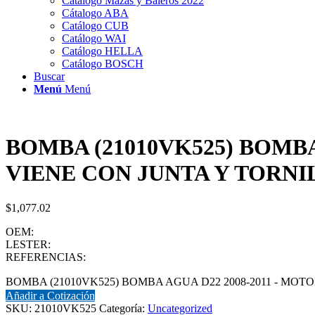
Catálogo Mazas y Baleros 2022
Cátalogo ABA
Catálogo CUB
Catálogo WAI
Catálogo HELLA
Catálogo BOSCH
Buscar
Menú
Menú
BOMBA (21010VK525) BOMBA 
VIENE CON JUNTA Y TORNI
$
1,077.02
OEM:
LESTER:
REFERENCIAS:
BOMBA (21010VK525) BOMBA AGUA D22 2008-2011 - MOTOR
Añadir a Cotización
SKU:
21010VK525
Categoría:
Uncategorized