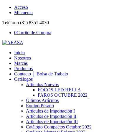
Acceso
Mi cuenta
Teléfono (81) 8351 4030
0
Carrito de Compra
Inicio
Nosotros
Marcas
Productos
Contacto │ Bolsa de Trabajo
Catálogos
Artículos Nuevos
FOCOS LED HELLA
FAROS OCTUBRE 2022
Últimos Artículos
Equipo Pesado
Artículos de Importación I
Artículos de Importación II
Artículos de Importación III
Catálogo Compactos Octubre 2022