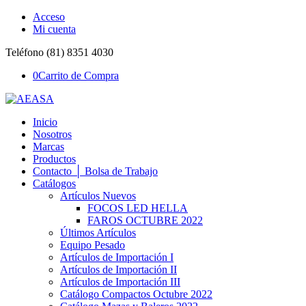
Acceso
Mi cuenta
Teléfono (81) 8351 4030
0
Carrito de Compra
Inicio
Nosotros
Marcas
Productos
Contacto │ Bolsa de Trabajo
Catálogos
Artículos Nuevos
FOCOS LED HELLA
FAROS OCTUBRE 2022
Últimos Artículos
Equipo Pesado
Artículos de Importación I
Artículos de Importación II
Artículos de Importación III
Catálogo Compactos Octubre 2022