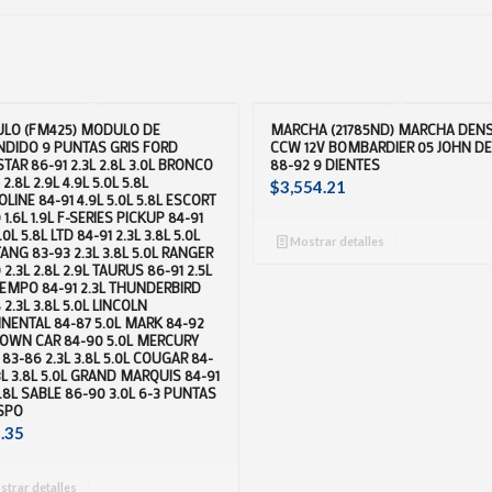
LO (FM425) MODULO DE
MARCHA (21785ND) MARCHA DEN
NDIDO 9 PUNTAS GRIS FORD
CCW 12V BOMBARDIER 05 JOHN DE
TAR 86-91 2.3L 2.8L 3.0L BRONCO
88-92 9 DIENTES
2.8L 2.9L 4.9L 5.0L 5.8L
$
3,554.21
LINE 84-91 4.9L 5.0L 5.8L ESCORT
 1.6L 1.9L F-SERIES PICKUP 84-91
.0L 5.8L LTD 84-91 2.3L 3.8L 5.0L
Mostrar detalles
NG 83-93 2.3L 3.8L 5.0L RANGER
 2.3L 2.8L 2.9L TAURUS 86-91 2.5L
TEMPO 84-91 2.3L THUNDERBIRD
 2.3L 3.8L 5.0L LINCOLN
NENTAL 84-87 5.0L MARK 84-92
TOWN CAR 84-90 5.0L MERCURY
 83-86 2.3L 3.8L 5.0L COUGAR 84-
3L 3.8L 5.0L GRAND MARQUIS 84-91
5.8L SABLE 86-90 3.0L 6-3 PUNTAS
SPO
.35
trar detalles