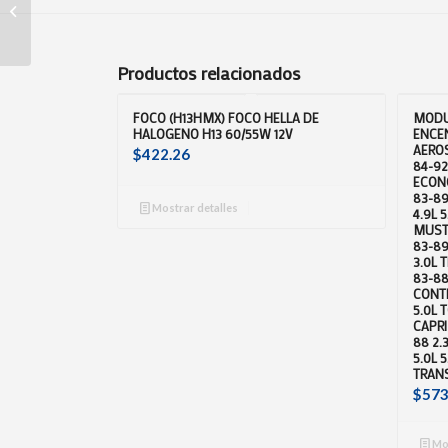
(5450150A00)
HORQUILLA
SUSPENCION TSURU II
C/BUJES C/ROT.
Productos relacionados
IZQUER...
FOCO (H13HMX) FOCO HELLA DE
MODU
HALOGENO H13 60/55W 12V
ENCE
AEROS
$
422.26
84-92 
ECONO
83-89
Mostrar detalles
4.9L 5
MUSTA
83-89
3.0L 
83-88
CONTI
5.0L 
CAPRI
88 2.
5.0L 
TRAN
$
573
Mos