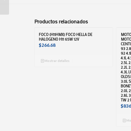
HIDRAULICA MATIZ
03-15 CON POLEA
Productos relacionados
FOCO (H11HMX) FOCO HELLA DE
MOTO
HALOGENO H11 65W 12V
MOTO
CENTU
$
266.68
93 2.
92 4.
4.1L 
Mostrar detalles
2.5L 2
2.2L 2
4.3L 
OLDSM
3.0L 
BONEV
2.0L 
2.8L 
TW 2
$
836
Mos