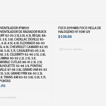
VENTILADOR (PM517)
FOCO (H7HMX) FOCO HELLA DE
VENTILADOR DE RADIADOR BUICK
HALOGENO H7 55W 12V
RY 82-93 2.5L3.0L 4.3L REGAL 88-
$
108.88
8L 3.1L 3.8L CADILLAC DEVILLE 85-
1L 4.3L 4.5L 4.9L ELDORADO 86-93
4.5L 4.9L CHEVROLET CAMARO 82-95
Mostrar detalles
.8L 5.0L 5.7L CAVALIER 85-05 2.0L
.8L 3.1L CELEBRITY 82-90 2.5L 2.8L
LUMINA 90-93 2.2L 2.5L 3.1L
OBILE CUTLAS 88-91 2.3L 2.5L
SILHOUETTE 92-94 3.1L PONTIAC
ILLE 87-94 3.8L GRAND AM 85-93
2.5L 3.0L GRAND PRIX 88-93 2.3L
3.1L TRANS AM 83-92 3.8L 5.0L 5.7L
 PUNTAS
.90
trar detalles