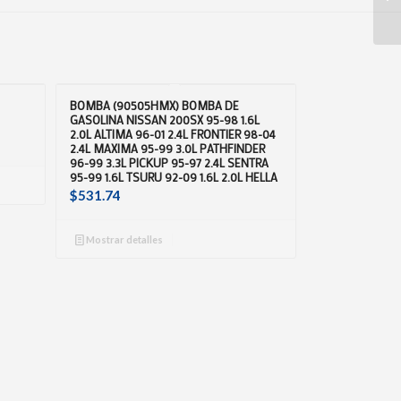
BOMBA (90505HMX) BOMBA DE
GASOLINA NISSAN 200SX 95-98 1.6L
2.0L ALTIMA 96-01 2.4L FRONTIER 98-04
2.4L MAXIMA 95-99 3.0L PATHFINDER
96-99 3.3L PICKUP 95-97 2.4L SENTRA
95-99 1.6L TSURU 92-09 1.6L 2.0L HELLA
$
531.74
Mostrar detalles