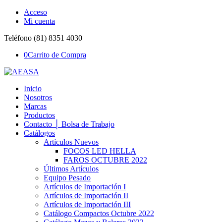
Acceso
Mi cuenta
Teléfono (81) 8351 4030
0
Carrito de Compra
Inicio
Nosotros
Marcas
Productos
Contacto │ Bolsa de Trabajo
Catálogos
Artículos Nuevos
FOCOS LED HELLA
FAROS OCTUBRE 2022
Últimos Artículos
Equipo Pesado
Artículos de Importación I
Artículos de Importación II
Artículos de Importación III
Catálogo Compactos Octubre 2022