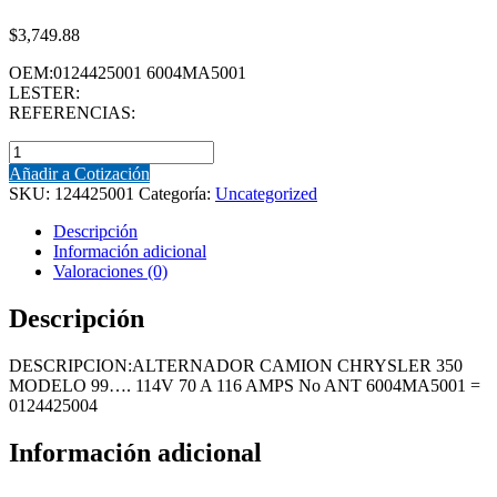
$
3,749.88
OEM:0124425001 6004MA5001
LESTER:
REFERENCIAS:
ALTERNADOR
(124425001)
Añadir a Cotización
ALTERNADOR
SKU:
124425001
Categoría:
Uncategorized
CAMION
CHRYSLER
Descripción
350
Información adicional
MODELO
Valoraciones (0)
99....
114V
Descripción
70
A
DESCRIPCION:ALTERNADOR CAMION CHRYSLER 350
116
MODELO 99…. 114V 70 A 116 AMPS No ANT 6004MA5001 =
AMPS
0124425004
No
ANT
Información adicional
6004MA5001
=
0124425004