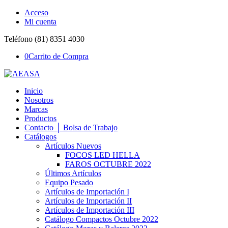
Acceso
Mi cuenta
Teléfono (81) 8351 4030
0
Carrito de Compra
Inicio
Nosotros
Marcas
Productos
Contacto │ Bolsa de Trabajo
Catálogos
Artículos Nuevos
FOCOS LED HELLA
FAROS OCTUBRE 2022
Últimos Artículos
Equipo Pesado
Artículos de Importación I
Artículos de Importación II
Artículos de Importación III
Catálogo Compactos Octubre 2022