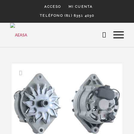
ACCESO
MI CUENTA
TELÉFONO (81) 8351 4030