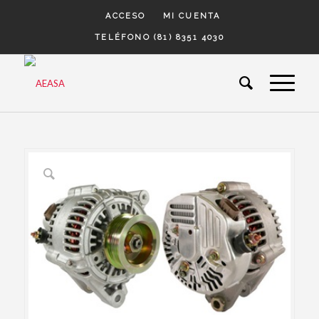
ACCESO
MI CUENTA
TELÉFONO (81) 8351 4030