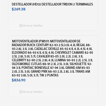
DESTELLADOR (HD12) DESTELLADOR TRIDON 2 TERMINALES
$
269.38
Mostrar detalles
MOTOVENTILADOR (PM517) MOTOVENTILADOR DE
RADIADOR BUICK CENTURY 82-93 2.5L3.0L 4.3L REGAL 88-
93 2.8L 3.1L 3.8L CADILLAC DEVILLE 85-92 4.1L 4.3L 4.5L 4.9L
ELDORADO 86-93 4.1L 4.5L 4.9L CHEVROLET CAMARO 82-95
2.5L 2.8L 5.0L 5.7L CAVALIER 85-05 2.0L 2.2L 2.8L 3.1L
CELEBRITY 82-90 2.5L 2.8L 4.3L LUMINA 90-93 2.2L 2.5L 3.1L
OLDSMOBILE CUTLAS 88-91 2.3L 2.5L 3.0L SILHOUETTE 92-
94 3.1L PONTIAC BONEVILLE 87-94 3.8L GRAND AM 85-93
2.0L 2.5L 3.0L GRAND PRIX 88-93 2.3L 2.8L 3.1L TRANS AM
83-92 3.8L 5.0L 5.7L TW 2 PUNTAS
$
836.90
Mostrar detalles