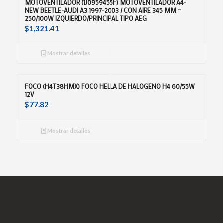
MOTOVENTILADOR (1J0959455F) MOTOVENTILADOR A4-
NEW BEETLE-AUDI A3 1997-2003 / CON AIRE 345 MM –
250/100W IZQUIERDO/PRINCIPAL TIPO AEG
$
1,321.41
Mostrar detalles
FOCO (H4T38HMX) FOCO HELLA DE HALOGENO H4 60/55W
12V
$
77.82
Mostrar detalles