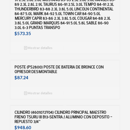
89 2.3L 2.8L 2.9L TAURUS 86-91 2.5L 3.0L TEMPO 84-91 2.3L
THUNDERBIRD 83-88 2.3L 3.8L 5.0L LINCOLN CONTINENTAL
84-87 5.0L MARK 84-92 5.0L TOWN CAR 84-90 5.0L
MERCURY CAPRI 83-86 2.3L 3.8L 5.0L COUGAR 84-88 2.3L
3.8L 5.0L GRAND MARQUIS 84-91 5.0L 5.8L SABLE 86-90
3.0L 6-3 PUNTAS TRANSPO
$
573.35
Mostrar detalles
POSTE (PS2800) POSTE DE BATERIA DE BRONCE CON
OPRESOR DESMONTABLE
$
87.24
Mostrar detalles
CILINDRO (4601072Y04) CILINDRO PRINCIPAL MAESTRO
FRENO TSURU III B13-SENTRA / ALUMINIO CON DEPOSITO –
REPUESTO 3/4″
$
948.60