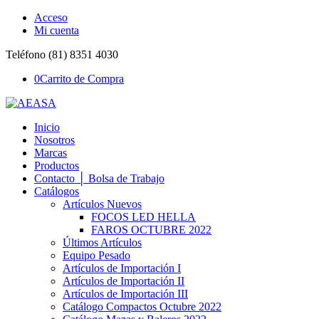
Acceso
Mi cuenta
Teléfono (81) 8351 4030
0
Carrito de Compra
Inicio
Nosotros
Marcas
Productos
Contacto │ Bolsa de Trabajo
Catálogos
Artículos Nuevos
FOCOS LED HELLA
FAROS OCTUBRE 2022
Últimos Artículos
Equipo Pesado
Artículos de Importación I
Artículos de Importación II
Artículos de Importación III
Catálogo Compactos Octubre 2022