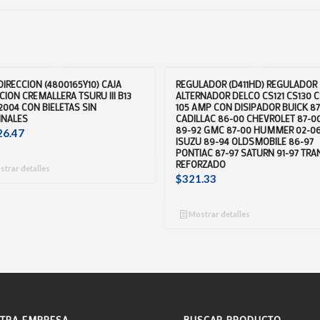
DIRECCION (4800165Y10) CAJA
REGULADOR (D411HD) REGULADOR
CION CREMALLERA TSURU III B13
ALTERNADOR DELCO CS121 CS130 C
2004 CON BIELETAS SIN
105 AMP CON DISIPADOR BUICK 8
INALES
CADILLAC 86-00 CHEVROLET 87-0
89-92 GMC 87-00 HUMMER 02-0
26.47
ISUZU 89-94 OLDSMOBILE 86-97
PONTIAC 87-97 SATURN 91-97 TR
REFORZADO
trar detalles
$
321.33
Mostrar detalles
TRA EMPRESA
BUSCAR PRODUCTO