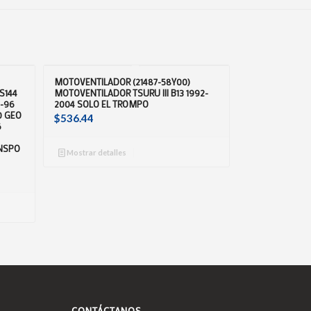
MOTOVENTILADOR (21487-58Y00)
S144
MOTOVENTILADOR TSURU III B13 1992-
7-96
2004 SOLO EL TROMPO
0 GEO
$
536.44
6
ANSPO
Mostrar detalles
CONTÁCTANOS