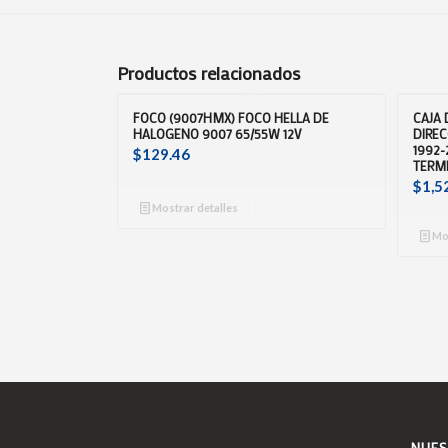
Productos relacionados
FOCO (9007HMX) FOCO HELLA DE
CAJA 
HALOGENO 9007 65/55W 12V
DIREC
1992-
$
129.46
TERM
$
1,5
Mostrar detalles
Mos
NUES